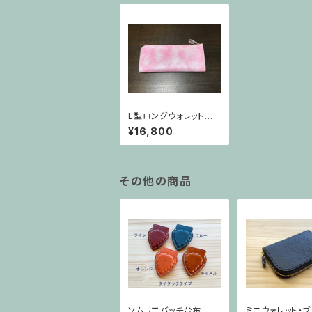
L型ロングウォレット
ピンク
¥16,800
その他の商品
ソムリエバッチ台布
ミニウォレット・ブ