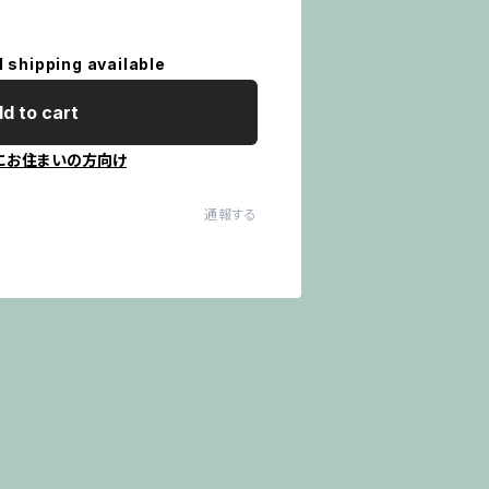
l shipping available
d to cart
にお住まいの方向け
通報する